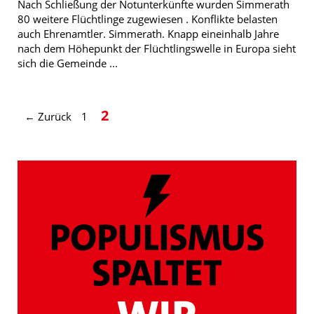
Nach Schließung der Notunterkünfte wurden Simmerath
80 weitere Flüchtlinge zugewiesen . Konflikte belasten
auch Ehrenamtler. Simmerath. Knapp eineinhalb Jahre
nach dem Höhepunkt der Flüchtlingswelle in Europa sieht
sich die Gemeinde ...
Seite
Seite
2
←
Zurück
1