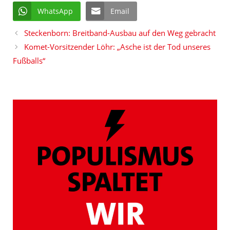
WhatsApp
Email
Steckenborn: Breitband-Ausbau auf den Weg gebracht
Komet-Vorsitzender Löhr: „Asche ist der Tod unseres
Fußballs“