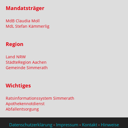
Mandatsträger
MdB Claudia Moll
MdL Stefan Kämmerlig
Region
Land NRW
StädteRegion Aachen
Gemeinde Simmerath
Wichtiges
Ratsinformationssystem Simmerath
Apothekennotdienst
Abfallentsorgung
Datenschutzerklärung
-
Impressum
-
Kontakt
-
Hinweise