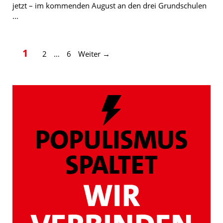
jetzt – im kommenden August an den drei Grundschulen
...
Seite
Seite
Seite
1
2
…
6
Weiter
→